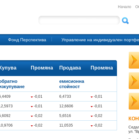
Начало
О
Фонд Перспектива
Управление на индивидуален портф
Купува
Промяна
Продава
Промяна
обратно
емисионна
изкупуване
стойност
6,4409
-0,01
6,4733
-0,01
12,5973
-0,01
12,6606
-0,01
5,6092
-0,02
5,6516
-0,02
КОН
10,9706
-0,02
11,0535
-0,02
Седа
ул. "