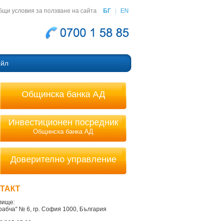
бщи условия за ползване на сайта
БГ
|
EN
ейл
Общинска банка АД
Инвестиционен посредник
Общинска банка АД
Доверително управление
ТАКТ
лище:
Врабча" № 6, гр. София 1000, България