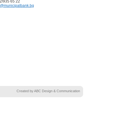
02/935 65 22
@municipalbank.bg
Created by ABC Design & Communication