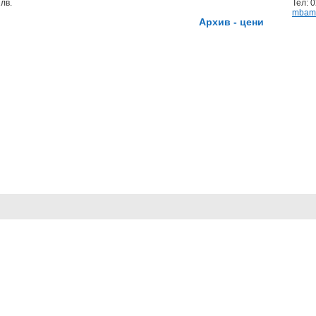
лв.
Тел: 
mbam
Архив - цени