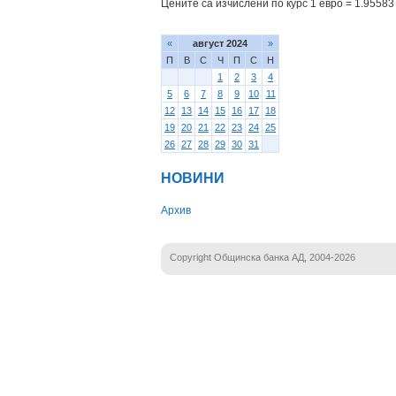
Цените са изчислени по курс 1 евро = 1.95583 
«
август 2024
»
П
В
С
Ч
П
С
Н
1
2
3
4
5
6
7
8
9
10
11
12
13
14
15
16
17
18
19
20
21
22
23
24
25
26
27
28
29
30
31
НОВИНИ
Архив
Copyright Общинска банка АД, 2004-2026