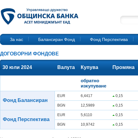
За нас
Балансиран Фонд
Фонд Перспектива
ДОГОВОРНИ ФОНДОВЕ
30 юли 2024
Валута
Купува
Промяна
обратно
изкупуване
EUR
6,4417
0,15
Фонд Балансиран
BGN
12,5989
0,15
EUR
5,6110
0,15
Фонд Перспектива
BGN
10,9742
0,15