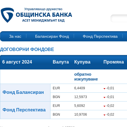
За нас
Балансиран Фонд
Фонд Перспектива
ДОГОВОРНИ ФОНДОВЕ
6 август 2024
Валута
Купува
Промяна
обратно
изкупуване
EUR
6,4409
-0,01
Фонд Балансиран
BGN
12,5973
-0,01
EUR
5,6092
-0,02
Фонд Перспектива
BGN
10,9706
-0,02