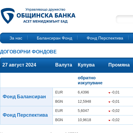
За нас
Балансиран Фонд
Фонд Перспектива
ДОГОВОРНИ ФОНДОВЕ
27 август 2024
Валута
Купува
Промяна
обратно
изкупуване
EUR
6,4396
-0,01
Фонд Балансиран
BGN
12,5948
-0,01
EUR
5,6047
-0,02
Фонд Перспектива
BGN
10,9618
-0,02