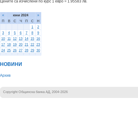
Цените са изчислени по курс 1 евро = 1.95583 лв.
«
юни 2024
»
П
В
С
Ч
П
С
Н
1
2
3
4
5
6
7
8
9
10
11
12
13
14
15
16
17
18
19
20
21
22
23
24
25
26
27
28
29
30
НОВИНИ
Архив
Copyright Общинска банка АД, 2004-2026