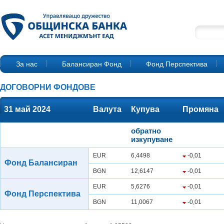
За нас
Балансиран Фонд
Фонд Перспектива
ДОГОВОРНИ ФОНДОВЕ
31 май 2024
Валута
Купува
Промяна
обратно
изкупуване
EUR
6,4498
-0,01
Фонд Балансиран
BGN
12,6147
-0,01
EUR
5,6276
-0,01
Фонд Перспектива
BGN
11,0067
-0,01