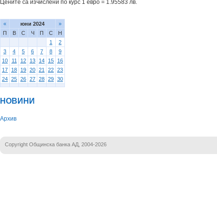
Цените са изчислени по курс 1 евро = 1.95583 лв.
«
юни 2024
»
П
В
С
Ч
П
С
Н
1
2
3
4
5
6
7
8
9
10
11
12
13
14
15
16
17
18
19
20
21
22
23
24
25
26
27
28
29
30
НОВИНИ
Архив
Copyright Общинска банка АД, 2004-2026