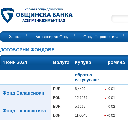
За нас
Балансиран Фонд
Фонд Перспектива
ДОГОВОРНИ ФОНДОВЕ
4 юни 2024
Валута
Купува
Промяна
обратно
изкупуване
EUR
6,4492
-0,01
Фонд Балансиран
BGN
12,6136
-0,01
EUR
5,6265
-0,02
Фонд Перспектива
BGN
11,0045
-0,02