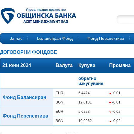
За нас
Балансиран Фонд
Фонд Перспектива
ДОГОВОРНИ ФОНДОВЕ
21 юни 2024
Валута
Купува
Промяна
обратно
изкупуване
EUR
6,4474
-0,01
Фонд Балансиран
BGN
12,6101
-0,01
EUR
5,6223
-0,02
Фонд Перспектива
BGN
10,9962
-0,02