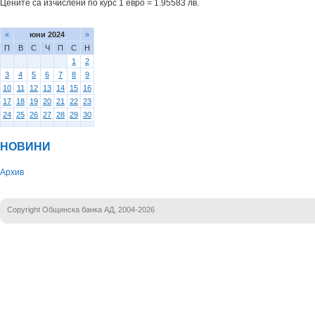
Цените са изчислени по курс 1 евро = 1.95583 лв.
«
юни 2024
»
П
В
С
Ч
П
С
Н
1
2
3
4
5
6
7
8
9
10
11
12
13
14
15
16
17
18
19
20
21
22
23
24
25
26
27
28
29
30
НОВИНИ
Архив
Copyright Общинска банка АД, 2004-2026