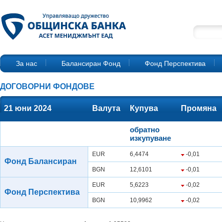
За нас
Балансиран Фонд
Фонд Перспектива
ДОГОВОРНИ ФОНДОВЕ
21 юни 2024
Валута
Купува
Промяна
обратно
изкупуване
EUR
6,4474
-0,01
Фонд Балансиран
BGN
12,6101
-0,01
EUR
5,6223
-0,02
Фонд Перспектива
BGN
10,9962
-0,02