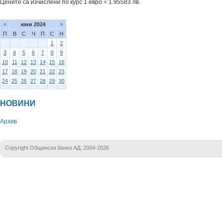
Цените са изчислени по курс 1 евро = 1.95583 лв.
«
юни 2024
»
П
В
С
Ч
П
С
Н
1
2
3
4
5
6
7
8
9
10
11
12
13
14
15
16
17
18
19
20
21
22
23
24
25
26
27
28
29
30
НОВИНИ
Архив
Copyright Общинска банка АД, 2004-2026