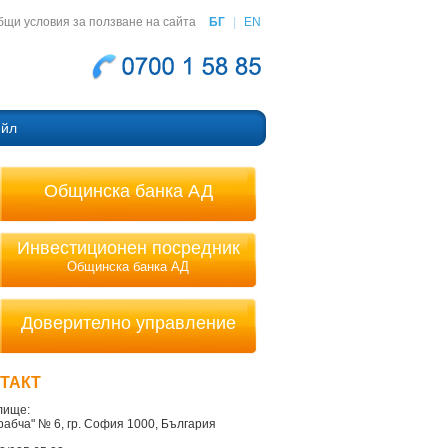
бщи условия за ползване на сайта
БГ
|
EN
ейл
Общинска банка АД
Инвестиционен посредник
Общинска банка АД
Доверително управление
ТАКТ
лище:
Врабча" № 6, гр. София 1000, България