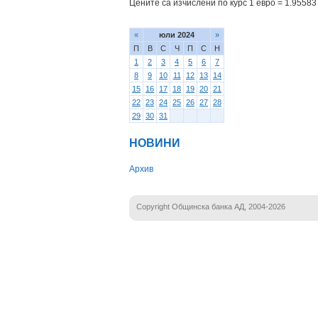
Цените са изчислени по курс 1 евро = 1.95583 
«
юли 2024
»
П
В
С
Ч
П
С
Н
1
2
3
4
5
6
7
8
9
10
11
12
13
14
15
16
17
18
19
20
21
22
23
24
25
26
27
28
29
30
31
НОВИНИ
Архив
Copyright Общинска банка АД, 2004-2026