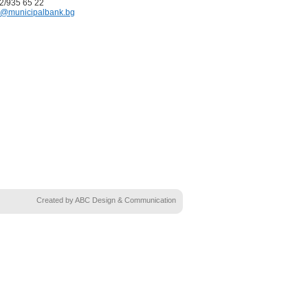
02/935 65 22
@municipalbank.bg
Created by ABC Design & Communication