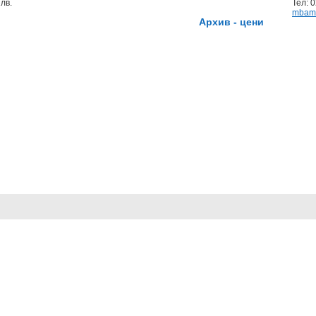
лв.
Тел: 
mbam
Архив - цени