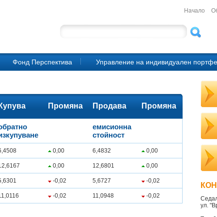
Начало
О
Фонд Перспектива
Управление на индивидуален портф
Купува
Промяна
Продава
Промяна
обратно
емисионна
изкупуване
стойност
6,4508
0,00
6,4832
0,00
12,6167
0,00
12,6801
0,00
5,6301
-0,02
5,6727
-0,02
КОН
11,0116
-0,02
11,0948
-0,02
Седа
ул. "