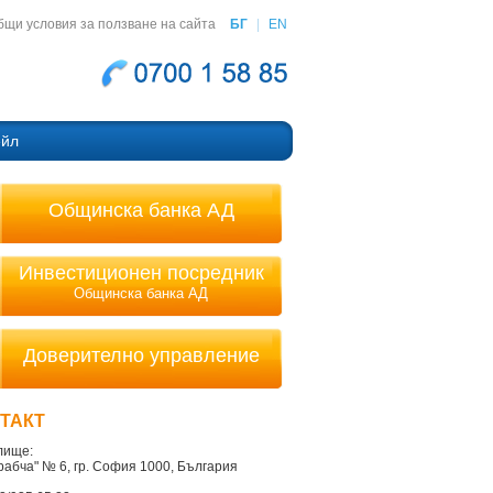
бщи условия за ползване на сайта
БГ
|
EN
ейл
Общинска банка АД
Инвестиционен посредник
Общинска банка АД
Доверително управление
ТАКТ
лище:
Врабча" № 6, гр. София 1000, България