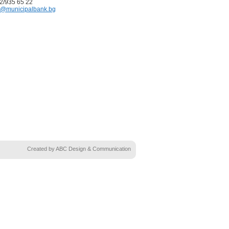
02/935 65 22
@municipalbank.bg
Created by ABC Design & Communication