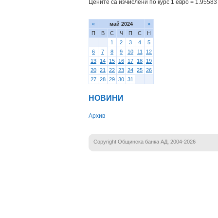
Цените са изчислени по курс 1 евро = 1.95583 
«
май 2024
»
П
В
С
Ч
П
С
Н
1
2
3
4
5
6
7
8
9
10
11
12
13
14
15
16
17
18
19
20
21
22
23
24
25
26
27
28
29
30
31
НОВИНИ
Архив
Copyright Общинска банка АД, 2004-2026