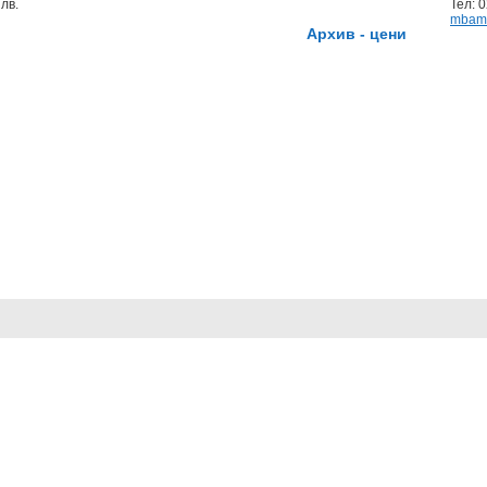
лв.
Тел: 
mbam
Архив - цени