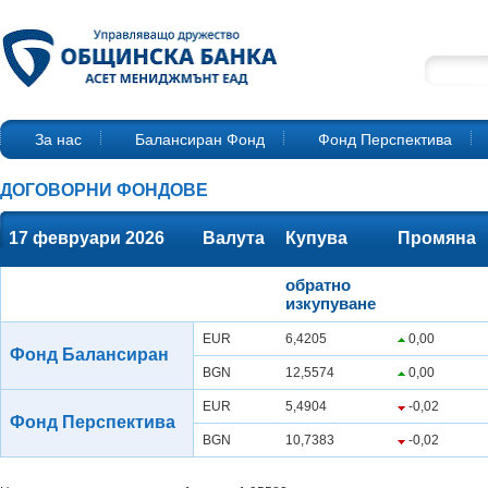
За нас
Балансиран Фонд
Фонд Перспектива
ДОГОВОРНИ ФОНДОВЕ
17 февруари 2026
Валута
Купува
Промяна
обратно
изкупуване
EUR
6,4205
0,00
Фонд Балансиран
BGN
12,5574
0,00
EUR
5,4904
-0,02
Фонд Перспектива
BGN
10,7383
-0,02